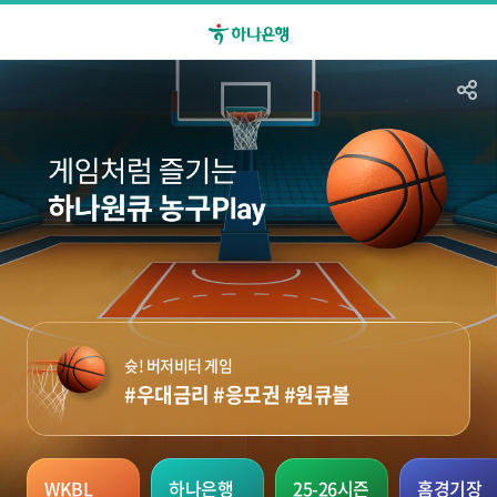
슛! 버저비터 게임
#우대금리 #응모권
#원큐볼
WKBL
하나은행
25-26시즌
홈경기장