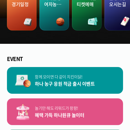
경기일정
여자농구
티켓예매
오시는길
단
EVENT
함께 모이면 다 같이 치킨이닭!
하나 농구 응원 적금 출시 이벤트
놀기만 해도 리워드가 팡팡!
혜택 가득 하나원큐 놀이터