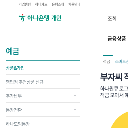
기업뱅킹
하나카드
은행소개
채용안내
조회
금융상품
예금
적금
스마트
상품&가입
부자씨 
영업점 추천상품 신규
하나원큐 로그인
적금 모아서 
추가납부
통장전환
하나모임통장