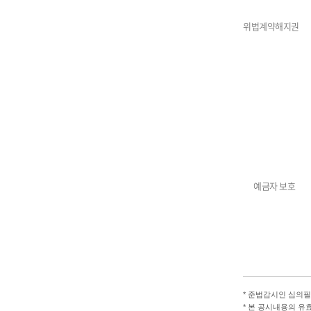
위법계약해지권
예금자 보호
*
준법감시인 심의필 제2
*
본 공시내용의 유효기간 :