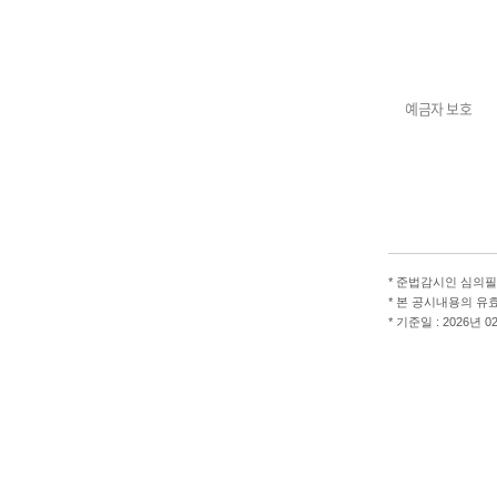
예금자 보호
*
준법감시인 심의필 제2
*
본 공시내용의 유효기간 :
*
기준일 : 2026년 0