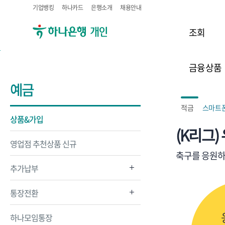
기업뱅킹
하나카드
은행소개
채용안내
조회
금융상품
예금
적금
스마트
상품&가입
(K리그)
영업점 추천상품 신규
축구를 응원하
추가납부
통장전환
하나모임통장