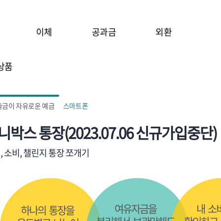
이체
공과금
외환
상품
출금이 자유로운 예금
스마트폰
니박스 통장(2023.07.06 신규가입중단)
, 소비, 챌린지 통장 쪼개기
여유자금을
내 소
하나의 통장을