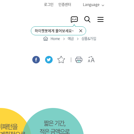
로그인
인증센터
Language
하이챗봇에게 물어보세요~
Home
예금
상품&가입
짧은 기간,
비패턴을
적은 금액으로