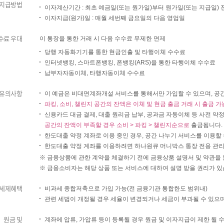
지급방법
이자계산기간 : 최초 예금일(또는 원가일)부터 원가일(또는 지급일)
이자지급(원가)일 : 매월 세번째 금요일의 다음 영업일
수료 우대
이 통장을 통한 거래 시 다음 수수료 무제한 면제
당행 자동화기기를 통한 현금인출 및 타행이체 수수료
인터넷뱅킹, 스마트폰뱅킹, 폰뱅킹(ARS)을 통한 타행이체 수수료
납부자자동이체, 타행자동이체 수수료
유의사항
이 예금은 비대면계좌개설 서비스를 통해서만 가입할 수 있으며, 공
파킹, 소비, 챌린지 공간의 잔액은 이체 및 현금 출금 거래 시 출금 
신용카드 대금 결제, 대출 원리금 납부, 공과금 자동이체 등 사전 약
공간의 잔액이 부족할 경우 소비 > 파킹 > 챌린지순으로
출금됩니다.
한도대출 약정 계좌로 이용 중인 경우, 공간 나누기 서비스를 이용할 
한도대출 약정 계좌를 이용하려면 하나원큐 머니박스 통장 전용 관리
※ 금융상품에 관한 계약을 체결하기 전에 금융상품 설명서 및 약관을 
※ 금융소비자는 해당 상품 또는 서비스에 대하여 설명 받을 권리가 있
세제혜택
비과세 종합저축으로 가입 가능(전 금융기관 통합한도 범위내)
관련 세법이 개정될 경우 세율이 변경되거나 세금이 부과될 수 있으
원금 및
계좌에 압류, 가압류 등이 등록될 경우 원금 및 이자지급이 제한 될 수