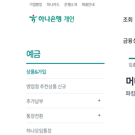
기업뱅킹
하나카드
은행소개
채용안내
조회
금융
예금
입
상품&가입
머
영업점 추천상품 신규
파킹
추가납부
통장전환
하나모임통장