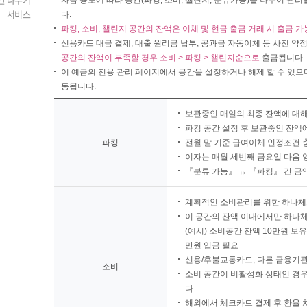
자금 용도에 따라 공간(파킹, 소비, 챌린지, 분류가능)을 나누어 관
서비스
다.
파킹, 소비, 챌린지 공간의 잔액은 이체 및 현금 출금 거래 시 출금 
신용카드 대금 결제, 대출 원리금 납부, 공과금 자동이체 등 사전 약
공간의 잔액이 부족할 경우 소비 > 파킹 > 챌린지순으로
출금됩니다.
이 예금의 전용 관리 페이지에서 공간을 설정하거나 해제 할 수 있으
동됩니다.
보관중인 매일의 최종 잔액에 대해
파킹 공간 설정 후 보관중인 잔액
파킹
전월 말 기준 급여이체 인정조건 
이자는 매월 세번째 금요일 다음 
『분류 가능』 ↔ 『파킹』 간 금
계획적인 소비관리를 위한 하나체
이 공간의 잔액 이내에서만 하나
(예시) 소비공간 잔액 10만원 보유
만원 입금 필요
신용/후불교통카드, 다른 금융기관
소비
소비 공간이 비활성화 상태인 경
다.
해외에서 체크카드 결제 후 환율 차