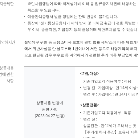
지급제한
※민사집행법에 따라 최저생계비 이하 등 압류금지채권에 해당하는 
취소할 수 있습니다.
예금잔액증명서 발급 당일에는 잔액 변동이 불가합니다.
통장이 ‘전기통신금융사기 피해 방지 및 피해금 환급에 관한 특별법‘
우 이체, 송금지연, 지급정지 등의 금융거래 제한조치를 할 수 있습니
계약해지권
설명의무 위반 등 금융소비자 보호에 관한 법률 제47조에 따른 위법
에서 위반사실을 안 날로부터 1년이내에 서면 등으로 해당계약의 해지를
으로 판단될 경우 수수료 등 계약해지와 관련한 추가 비용 부담없이 
상품내용
경에 관한
<가입대상>
사항
기존가입고객 적용여부 : 적용
변경 전 : 가입대상 : 만 14세 이
변경 후 : 가입대상: 만 14세 이상
상품내용 변경에
<상품전환>
관한 사항
기존가입고객 적용여부 : 적용
(2023.04.27 변경)
변경 전 :
상품전환 : 만42세가 도래하는
【주거래 하나 통장】보유시 저