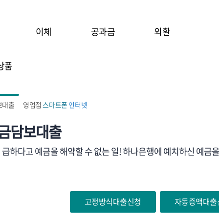
이체
공과금
외환
상품
보대출
영업점
스마트폰
인터넷
금담보대출
 급하다고 예금을 해약할 수 없는 일! 하나은행에 예치하신 예금
고정방식대출신청
자동증액대출