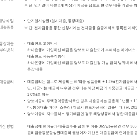
※
단, 만기일이 다른 2개 이상의 예금을 담보로 한 경우 대출 기일은
환방식 및
만기일시상환 (일시대출, 통장대출)
대출종류
※
단, 전자금융을 통한 신청시에는 전자금융 출금계좌로 등록된 계좌만
통장대출
대출한도 고정방식
부여방식
하나은행에 가입하신 예금을 담보로 대출한도가 부여되는 마이너스
대출한도 자동증액방식
하나은행에 가입하신 예금을 담보로 대출신청 가능 금액 범위내 에
통장 대출
대출금리
대출금리는 담보로 제공되는 예/적금 상품금리 + 1.2%(전자금융에서 신
단, 제공되는 예금이 다수일 경우에는 해당 예금의 가중평균 예금금리 
1.0%)로 적용
담보예금이 주택청약종합저축인 경우 대출금리는 금융채 1년물 + 1.7
다. 통장대출(마이너스통장) 취급시 한도가산금리 없습니다. (단, 202
담보예금이 지수플러스 정기예금인 경우 해당상품에서 정한 대출금리
계산 방법
대출금에 연이율과 대출일수를 곱한 후 이를 365일(윤년인 경우 36
원리금균등분할상환대출의 월별이자 계산은 대출원금에 연이율을 곱한