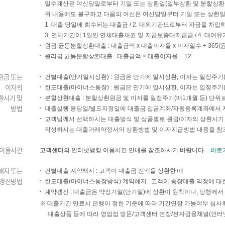
일수계산은 여신당일로부터 기일 또는 상환일(일부상환 및 분할상환 
위 내용에도 불구하고 다음의 여신은 여신당일부터 기일 또는 상환일
1. 대출 당일에 회수되는 대출금 / 2. 대외기관으로부터 자금을 차
3. 연체기간이 1일인 연체대출채권 및 지급보증대지급금 / 4. 대여
원금 균등분할상환대출 : 대출금액 x 대출이자율 x 이자일수 ÷ 365(윤
원리금 균등분할상환대출 : 대출금액 × 대출이자율 ÷ 12
원금 또는
건별대출(만기일시상환) : 원금은 만기에 일시상환, 이자는 일정주기(
이자의
한도대출(마이너스통장) : 원금은 만기에 일시상환, 이자는 일정주기(
환시기 및
분할상환대출 : 분할상환원금 및 이자를 일정주기(매1개월 등) 단위
방법
대출실행 응당일/별도지정일에 대출금 입금계좌/자동등록계좌에서 
고객님께서 선택하시는 대출방식 및 상품별로 원금/이자의 상환시기 
작성하시는 대출거래약정서의 상환방법 및 이자지급방법 내용을 참
이용시간
고객센터의 인터넷뱅킹 이용시간 안내를 참조하시기 바랍니다.
바로가
해지 또는
건별대출 계약해지 : 고객이 대출금 전액을 상환한 때
갱신방법
한도대출(마이너스통장방식) 계약해지 : 고객이 통장대출 약정에 대
계약갱신 : 대출금은 약정기일(만기일)에 상환이 원칙이나, 당행에서
※ 대출기간 만료시 은행이 정한 기준에 따라 기간연장 가능여부 심사후
대출상품 등에 따라 영업점 방문/고객센터 연장/전자금융채널(인터