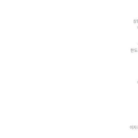
상
한도
이자