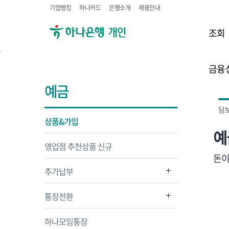
기업뱅킹
하나카드
은행소개
채용안내
조회
금융
예금
담
상품&가입
예
영업점 추천상품 신규
돈이
추가납부
통장전환
하나모임통장