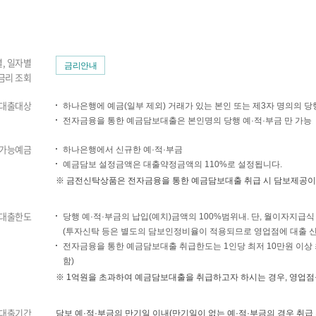
, 일자별
금리안내
금리 조회
대출대상
하나은행에 예금(일부 제외) 거래가 있는 본인 또는 제3자 명의의 당
전자금융을 통한 예금담보대출은 본인명의 당행 예·적·부금 만 가능
가능예금
하나은행에서 신규한 예·적·부금
예금담보 설정금액은 대출약정금액의 110%로 설정됩니다.
※
금전신탁상품은 전자금융을 통한 예금담보대출 취급 시 담보제공이
대출한도
당행 예·적·부금의 납입(예치)금액의 100%범위내. 단, 월이자지급
(투자신탁 등은 별도의 담보인정비율이 적용되므로 영업점에 대출 신
전자금융을 통한 예금담보대출 취급한도는 1인당 최저 10만원 이상 최
함)
※
1억원을 초과하여 예금담보대출을 취급하고자 하시는 경우, 영업점을
대출기간
담보 예·적·부금의 만기일 이내(만기일이 없는 예·적·부금의 경우 취급 