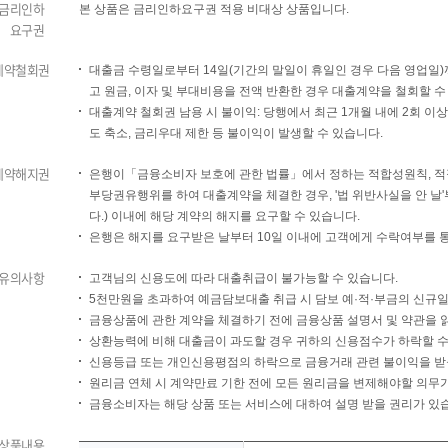
금리인하
본 상품은 금리인하요구권 적용 비대상 상품입니다.
요구권
계약철회권
대출금 수령일로부터 14일(기간의 말일이 휴일인 경우 다음 영업일)
고 원금, 이자 및 부대비용을 전액 반환한 경우 대출계약을 철회할 수
대출계약 철회권 남용 시 불이익: 당행에서 최근 1개월 내에 2회 이
도 축소, 금리우대 제한 등 불이익이 발생할 수 있습니다.
계약해지권
은행이「금융소비자 보호에 관한 법률」에서 정하는 적합성원칙, 적
부당권유행위를 하여 대출계약을 체결한 경우, '법 위반사실을 안 날'
다.) 이내에 해당 계약의 해지를 요구할 수 있습니다.
은행은 해지를 요구받은 날부터 10일 이내에 고객에게 수락여부를 통
유의사항
고객님의 신용도에 따라 대출취급이 불가능할 수 있습니다.
5천만원을 초과하여 예금담보대출 취급 시 담보 예·적·부금의 신규일
금융상품에 관한 계약을 체결하기 전에 금융상품 설명서 및 약관을 
상환능력에 비해 대출금이 과도할 경우 귀하의 신용점수가 하락할 수
신용등급 또는 개인신용평점의 하락으로 금융거래 관련 불이익을 받을
원리금 연체 시 계약만료 기한 전에 모든 원리금을 변제해야할 의무가
금융소비자는 해당 상품 또는 서비스에 대하여 설명 받을 권리가 있
상품내용