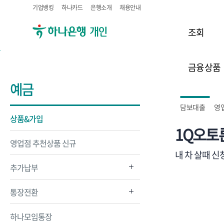
기업뱅킹
하나카드
은행소개
채용안내
조회
금융상품
예금
담보대출
영
상품&가입
1Q오토
영업점 추천상품 신규
내 차 살때 
추가납부
통장전환
하나모임통장