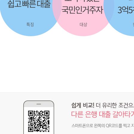
쉽고 빠른 대출
국민인거주자
3억
특징
대상