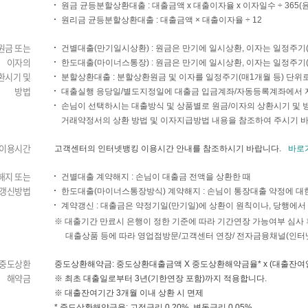
원금 균등분할상환대출 : 대출금액 x 대출이자율 x 이자일수 ÷ 365(윤
원리금 균등분할상환대출 : 대출금액 × 대출이자율 ÷ 12
원금 또는
건별대출(만기일시상환) : 원금은 만기에 일시상환, 이자는 일정주기
이자의
한도대출(마이너스통장) : 원금은 만기에 일시상환, 이자는 일정주기
환시기 및
분할상환대출 : 분할상환원금 및 이자를 일정주기(매1개월 등) 단위
방법
대출실행 응당일/별도지정일에 대출금 입금계좌/자동등록계좌에서 
손님이 선택하시는 대출방식 및 상품별로 원금/이자의 상환시기 및 방
거래약정서의 상환 방법 및 이자지급방법 내용을 참조하여 주시기 
이용시간
고객센터의 인터넷뱅킹 이용시간 안내를 참조하시기 바랍니다.
바로가
해지 또는
건별대출 계약해지 : 손님이 대출금 전액을 상환한 때
갱신방법
한도대출(마이너스통장방식) 계약해지 : 손님이 통장대출 약정에 대
계약갱신 : 대출금은 약정기일(만기일)에 상환이 원칙이나, 당행에서
※ 대출기간 만료시 은행이 정한 기준에 따라 기간연장 가능여부 심사 
대출상품 등에 따라 영업점방문/고객센터 연장/ 전자금융채널(인터
중도상환
중도상환해약금: 중도상환대출금액 X 중도상환해약금율* x (대출잔여일
해약금
※ 최초 대출일로부터 3년(기한연장 포함)까지 적용합니다.
※ 대출잔여기간 3개월 이내 상환 시 면제
* 중도상환해약금율: 고정금리 0.20%, 변동금리 0.05%