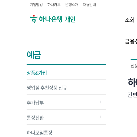
기업뱅킹
하나카드
은행소개
채용안내
조회
금융
예금
신
상품&가입
하
영업점 추천상품 신규
간편
추가납부
통장전환
하나모임통장