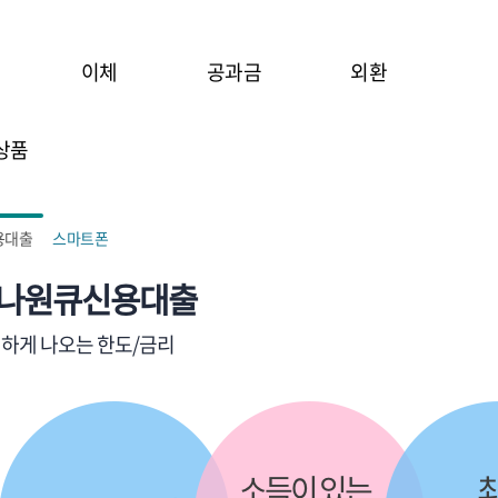
이체
공과금
외환
상품
용대출
스마트폰
나원큐신용대출
하게 나오는 한도/금리
소득이 있는