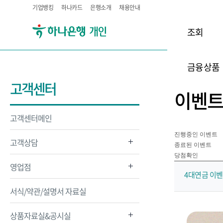
기업뱅킹
하나카드
은행소개
채용안내
조회
금융상품
고객센터
이벤
고객센터메인
진행중인 이벤트
고객상담
종료된 이벤트
당첨확인
영업점
4대연금 이
서식/약관/설명서 자료실
상품자료실&공시실