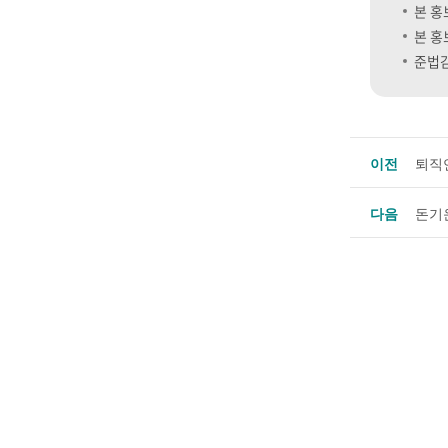
본 홍
본 홍
준법감
이전
퇴직
다음
돈기운