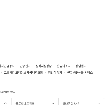
퇴직연금공시
인증센터
원격지원상담
손님의소리
상담센터
그룹사간 고객정보 제공내역조회
영업점 찾기
원큐 금융 상담서비스
ts reserved.
글로벌네트워크
하나은행 SNS