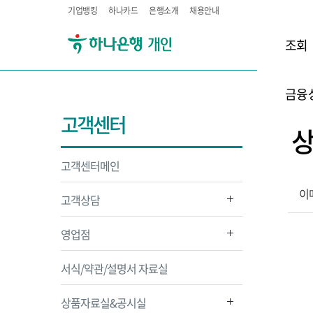
기업뱅킹
하나카드
은행소개
채용안내
조회
금융
고객센터
고객센터메인
이
고객상담
영업점
서식/약관/설명서 자료실
상품자료실&공시실