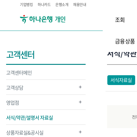
기업뱅킹
하나카드
은행소개
채용안내
조회
금융상품
서식/약관
고객센터
고객센터메인
서식자료실
고객상담
영업점
서식/약관/설명서 자료실
전
상품자료실&공시실