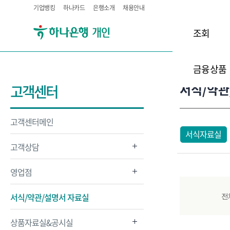
기업뱅킹
하나카드
은행소개
채용안내
조회
금융상품
서식/약관
고객센터
고객센터메인
서식자료실
고객상담
영업점
서식/약관/설명서 자료실
전
상품자료실&공시실