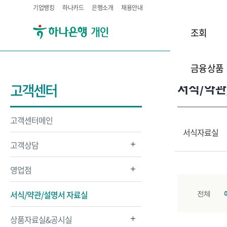
기업뱅킹
하나카드
은행소개
채용안내
조회
금융상품
서식/약관
고객센터
고객센터메인
서식자료실
고객상담
영업점
서식/약관/설명서 자료실
전체
상품자료실&공시실