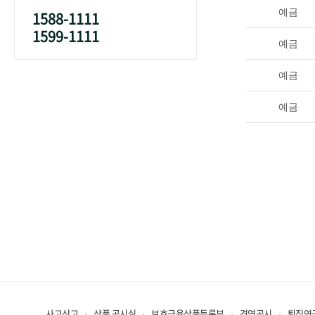
예금
1588-1111
1599-1111
예금
예금
예금
사고신고
상품 공시실
보호금융상품등록부
경영공시
퇴직연