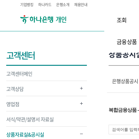
기업뱅킹
하나카드
은행소개
채용안내
조회
금융상품
상품공시
고객센터
고객센터메인
은행상품공시
고객상담
영업점
복합금융상품 
서식/약관/설명서 자료실
상품자료실&공시실