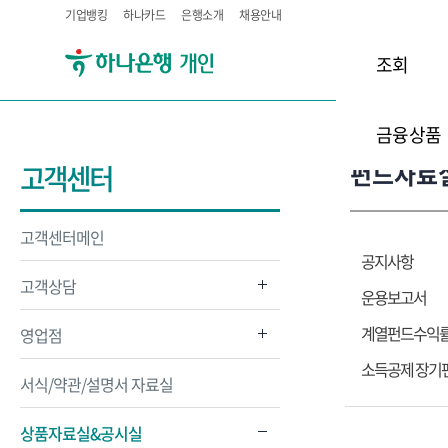
기업뱅킹
하나카드
은행소개
채용안내
조회
금융상품
펀드자료
고객센터
고객센터메인
공지사항
고객상담
운용보고서
계열펀드수익
영업점
소득공제 장기
서식/약관/설명서 자료실
상품자료실&공시실