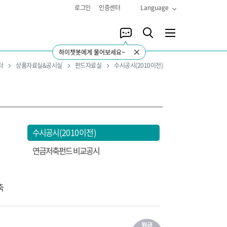
로그인
인증센터
Language
하이챗봇에게 물어보세요~
터
상품자료실&공시실
펀드자료실
수시공시(2010이전)
수시공시
(2010이전)
연금저축펀드 비교공시
축