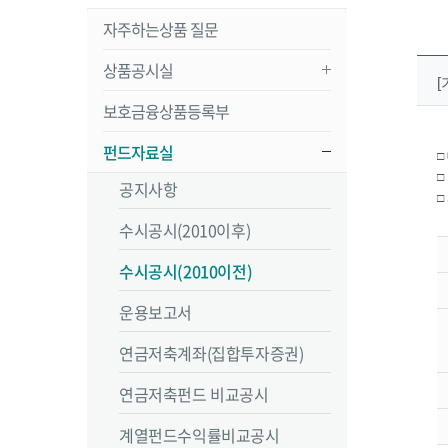
자주하는상품 질문
상품공시실
보호금융상품등록부
펀드자료실
□
□
공지사항
□
수시공시(2010이후)
수시공시(2010이전)
운용보고서
연금저축계좌(집합투자증권)
연금저축펀드 비교공시
계열펀드수익률비교공시