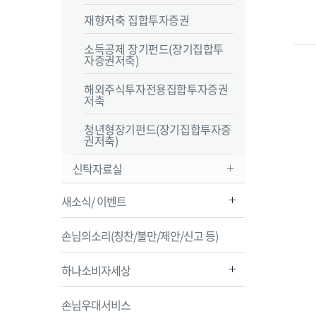
재형저축 집합투자증권
소득공제 장기펀드(장기집합투
자증권저축)
해외주식투자전용집합투자증권
저축
청년형장기펀드(장기집합투자증
권저축)
신탁자료실
새소식/ 이벤트
손님의소리(칭찬/불만/제안/신고 등)
하나소비자세상
손님우대서비스