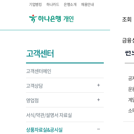
기업뱅킹
하나카드
은행소개
채용안내
조회
금융
펀
고객센터
고객센터메인
공
고객상담
운
계
영업점
소
서식/약관/설명서 자료실
상품자료실&공시실