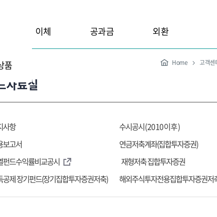
이체
공과금
외환
Home
고객센
상품
드자료실
지사항
수시공시
(2010이후)
용보고서
연금저축계좌(집합투자증권)
열펀드수익률비교공시
재형저축 집합투자증권
득공제 장기펀드(장기집합투자증권저축)
해외주식투자전용집합투자증권저