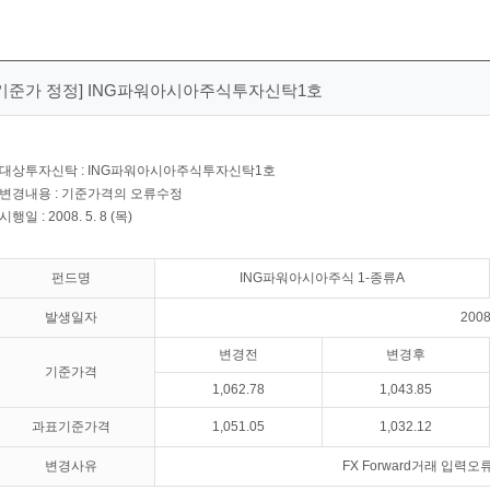
[기준가 정정] ING파워아시아주식투자신탁1호
 대상투자신탁 : ING파워아시아주식투자신탁1호
 변경내용 : 기준가격의 오류수정
 시행일 : 2008. 5. 8 (목)
펀드명
ING파워아시아주식 1-종류A
발생일자
2008.
변경전
변경후
기준가격
1,062.78
1,043.85
과표기준가격
1,051.05
1,032.12
변경사유
FX Forward거래 입력