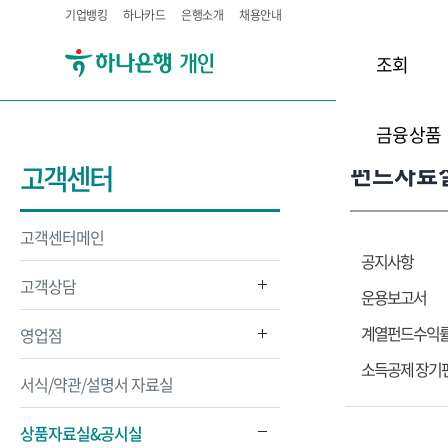
기업뱅킹
하나카드
은행소개
채용안내
조회
금융상품
펀드자료
고객센터
고객센터메인
공지사항
고객상담
운용보고서
계열펀드수익
영업점
소득공제 장기
서식/약관/설명서 자료실
상품자료실&공시실