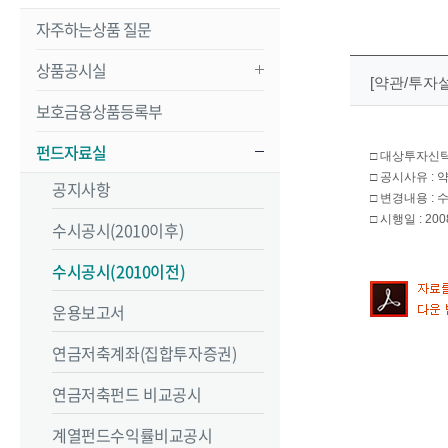
자주하는상품 질문
상품공시실
[약관/투자
보호금융상품등록부
펀드자료실
□ 대상투자신탁
□ 공시사유 :
공지사항
□ 변경내용 :
□ 시행일 : 2008
수시공시(2010이후)
수시공시(2010이전)
운용보고서
연금저축계좌(집합투자증권)
연금저축펀드 비교공시
계열펀드수익률비교공시