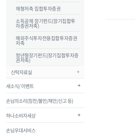
재형저축 집합투자증권
소득공제 장기펀드(장기집합투
자증권저축)
해외주식투자전용집합투자증권
저축
청년형장기펀드(장기집합투자증
권저축)
신탁자료실
새소식/ 이벤트
손님의소리(칭찬/불만/제안/신고 등)
하나소비자세상
손님우대서비스