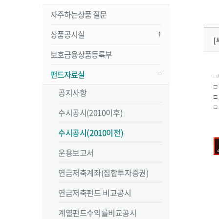
자주하는상품 질문
상품공시실
보호금융상품등록부
펀드자료실
□
□
공지사항
□
□
수시공시(2010이후)
수시공시(2010이전)
운용보고서
연금저축계좌(집합투자증권)
연금저축펀드 비교공시
계열펀드수익률비교공시