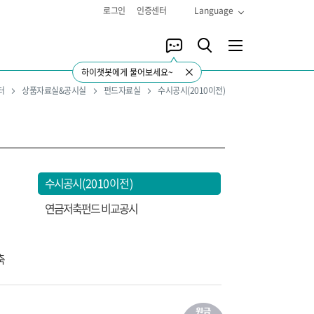
로그인
인증센터
Language
하이챗봇에게 물어보세요~
터
상품자료실&공시실
펀드자료실
수시공시(2010이전)
수시공시
(2010이전)
연금저축펀드 비교공시
축