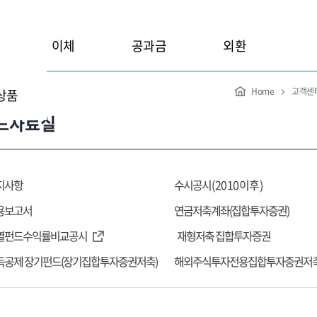
이체
공과금
외환
Home
고객센
상품
드자료실
지사항
수시공시
(2010이후)
용보고서
연금저축계좌(집합투자증권)
열펀드수익률비교공시
재형저축 집합투자증권
득공제 장기펀드(장기집합투자증권저축)
해외주식투자전용집합투자증권저