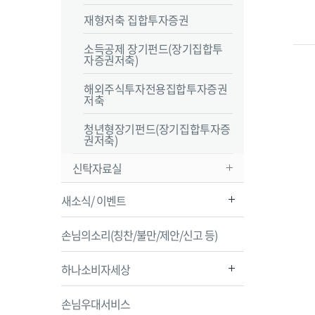
재형저축 집합투자증권
소득공제 장기펀드(장기집합투
자증권저축)
해외주식투자전용집합투자증권
저축
청년형장기펀드(장기집합투자증
권저축)
신탁자료실
새소식/ 이벤트
손님의소리(칭찬/불만/제안/신고 등)
하나소비자세상
손님우대서비스