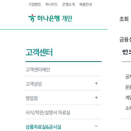
기업뱅킹
하나카드
은행소개
채용안내
조회
금융
펀
고객센터
고객센터메인
공
고객상담
운
계
영업점
소
서식/약관/설명서 자료실
상품자료실&공시실