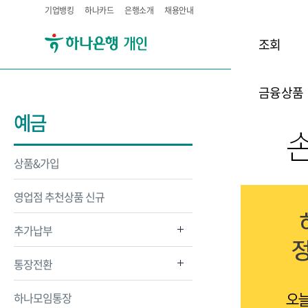
기업뱅킹
하나카드
은행소개
채용안내
조회
금융상품
예금
상품&가입
영업점 추천상품 신규
추가납부
통장전환
하나모임통장