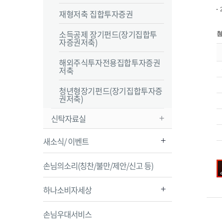
재형저축 집합투자증권
소득공제 장기펀드(장기집합투
자증권저축)
해외주식투자전용집합투자증권
저축
청년형장기펀드(장기집합투자증
권저축)
신탁자료실
새소식/ 이벤트
손님의소리(칭찬/불만/제안/신고 등)
하나소비자세상
손님우대서비스