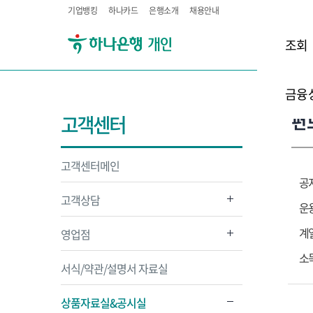
기업뱅킹
하나카드
은행소개
채용안내
조회
금융
펀
고객센터
고객센터메인
공
고객상담
운
계
영업점
소
서식/약관/설명서 자료실
상품자료실&공시실