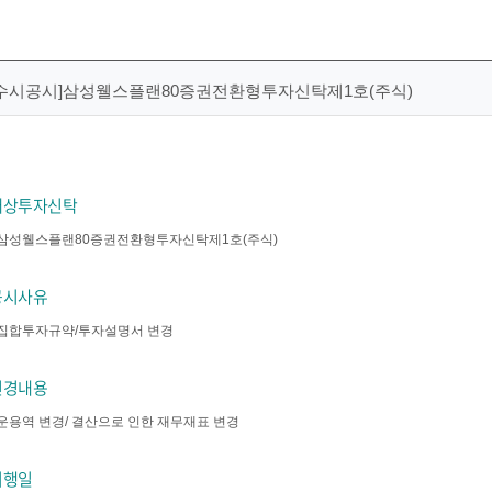
[수시공시]삼성웰스플랜80증권전환형투자신탁제1호(주식)
대상투자신탁
삼성웰스플랜80증권전환형투자신탁제1호(주식)
공시사유
집합투자규약/투자설명서 변경
변경내용
운용역 변경/ 결산으로 인한 재무재표 변경
시행일