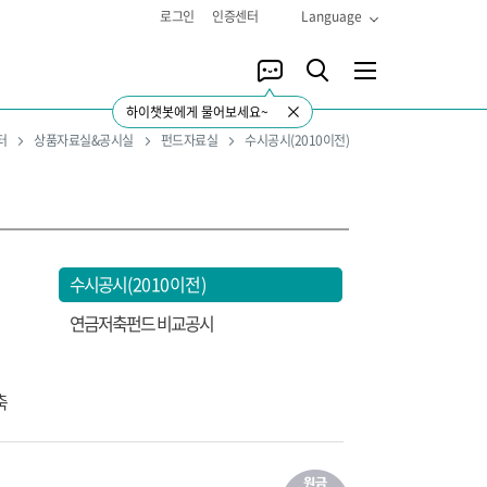
로그인
인증센터
Language
하이챗봇에게 물어보세요~
터
상품자료실&공시실
펀드자료실
수시공시(2010이전)
수시공시
(2010이전)
연금저축펀드 비교공시
축