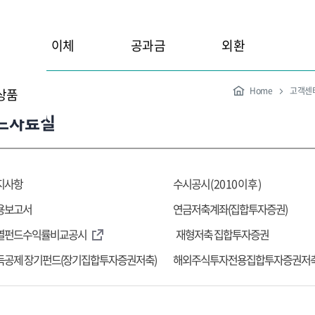
이체
공과금
외환
Home
고객센
상품
드자료실
지사항
수시공시
(2010이후)
용보고서
연금저축계좌(집합투자증권)
열펀드수익률비교공시
재형저축 집합투자증권
득공제 장기펀드(장기집합투자증권저축)
해외주식투자전용집합투자증권저