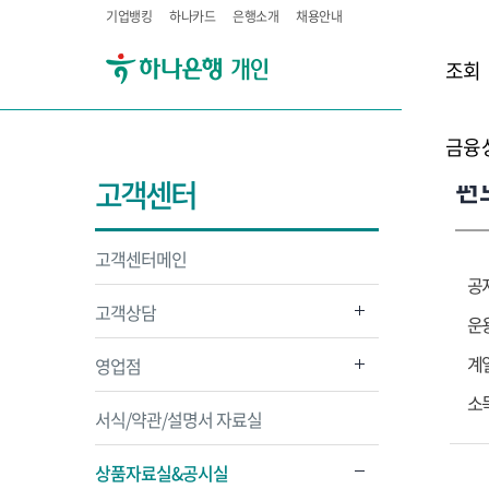
기업뱅킹
하나카드
은행소개
채용안내
조회
금융
펀
고객센터
고객센터메인
공
고객상담
운
계
영업점
소
서식/약관/설명서 자료실
상품자료실&공시실