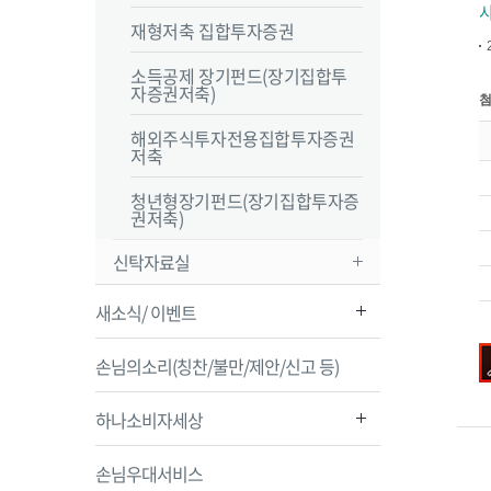
재형저축 집합투자증권
소득공제 장기펀드(장기집합투
자증권저축)
해외주식투자전용집합투자증권
저축
청년형장기펀드(장기집합투자증
권저축)
신탁자료실
새소식/ 이벤트
손님의소리(칭찬/불만/제안/신고 등)
하나소비자세상
손님우대서비스