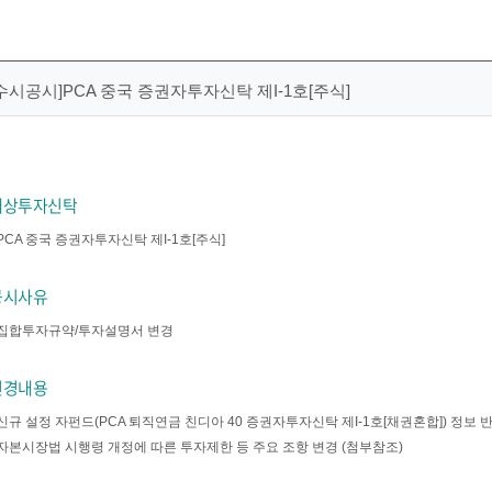
수시공시]PCA 중국 증권자투자신탁 제I-1호[주식]
대상투자신탁
PCA 중국 증권자투자신탁 제I-1호[주식]
공시사유
집합투자규약/투자설명서 변경
변경내용
신규 설정 자펀드(PCA 퇴직연금 친디아 40 증권자투자신탁 제I-1호[채권혼합]) 정보 
자본시장법 시행령 개정에 따른 투자제한 등 주요 조항 변경 (첨부참조)