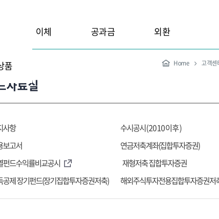
이체
공과금
외환
Home
고객센
상품
드자료실
지사항
수시공시
(2010이후)
용보고서
연금저축계좌(집합투자증권)
열펀드수익률비교공시
재형저축 집합투자증권
득공제 장기펀드(장기집합투자증권저축)
해외주식투자전용집합투자증권저