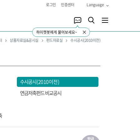
로그인
인증센터
Language
하이챗봇에게 물어보세요~
터
상품자료실&공시실
펀드자료실
수시공시(2010이전)
수시공시
(2010이전)
연금저축펀드 비교공시
축