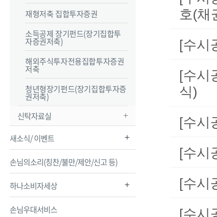
호(채
재형저축 집합투자증권
소득공제 장기펀드(장기집합투
자증권저축)
[수시
해외주식투자전용집합투자증권
저축
[수시
청년형장기펀드(장기집합투자증
식)
권저축)
신탁자료실
[수시
새소식/ 이벤트
[수시
손님의소리(칭찬/불만/제안/신고 등)
[수시
하나소비자세상
손님우대서비스
[수시