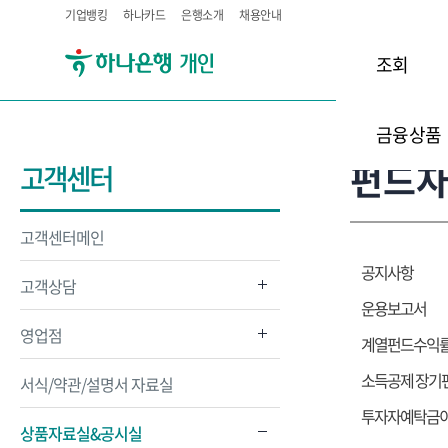
기업뱅킹
하나카드
은행소개
채용안내
조회
금융상품
펀드
고객센터
고객센터메인
공지사항
고객상담
운용보고서
영업점
계열펀드수익
소득공제 장기
서식/약관/설명서 자료실
투자자예탁금이
상품자료실&공시실