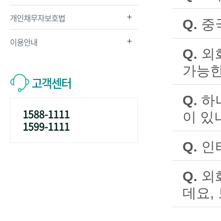
A.
아니요, 
개인채무자보호법
Q.
중
A.
위안화 송
이용안내
Q.
외
개인은 송
가능한
합니다. 
고객센터
A.
네. 외화
법인간 거
Q.
하
중국으로 
잔액 및 
1588-1111
이 있
영업점 방
1599-1111
서비스 이
A.
네. 입출금
외화 다통
Q.
인
예치 가능
A.
네, 인터
Multi-
Q.
외
※ 인터넷
데요,
거주자(
A.
하나은행이
가)등