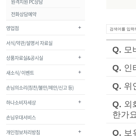
원격지원 PC상담
전화상담예약
영업점
서식/약관/설명서 자료실
Q.
모
상품자료실&공시실
A.
네, 가능합
Q.
인
하나 원큐 
새소식/ 이벤트
A.
네, 인터
단, 인터
상단 메뉴
Q.
위
손님의소리(칭찬/불만/제안/신고 등)
A.
가능합니다
※ 인터넷
하나소비자세상
현재 하나
생송금, 
Q.
외
뱅킹 송금
한가요
※ 외화정
손님우대서비스
USD(미국
세계 각국
A.
네, 가능합
러), HK
및 송금목
Q.
보
개인정보처리방침
CNY(중국
됩니다. 