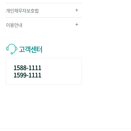
(참고) 
- 미지정
개인채무자보호법
- 스마트
※ 본인인증
- 해외 
이용안내
- 단말기
· 인터넷
단, 서비
고객센터
※ 영업점
※ 하나원
1588-1111
1599-1111