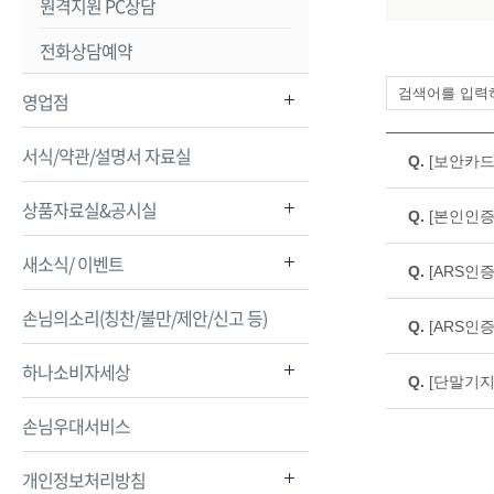
원격지원 PC상담
전화상담예약
영업점
서식/약관/설명서 자료실
Q.
[보안카드
A.
영업점에서
상품자료실&공시실
Q.
[본인인
A.
이체성 거래
새소식/ 이벤트
우 스마트
Q.
[ARS인
- 스마트
A.
인터넷뱅킹
- 단말기
손님의소리(칭찬/불만/제안/신고 등)
또한 하나은
Q.
[ARS인
- 전자금
A.
ARS 인
※ 전화번
하나소비자세상
단, 예금
Q.
[단말기
- 스마트폰
A.
보안센터의
- 인터넷뱅
■ 단말기
손님우대서비스
· 인터넷
- 단말기
※ 하나원
청이 어려
개인정보처리방침